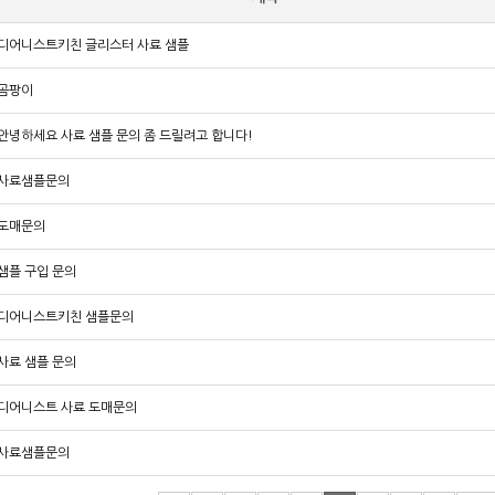
코드스킨
디어니스트키친 글리스터 사료 샘플
오줌싸개
곰팡이
암브로시아
안녕하세요 사료 샘플 문의 좀 드릴려고 합니다!
FURFRESH
사료샘플문의
PORTLAND PET FOOD
도매문의
마마쇼나
샘플 구입 문의
디어니스트키친 샘플문의
사료 샘플 문의
디어니스트 사료 도매문의
사료샘플문의