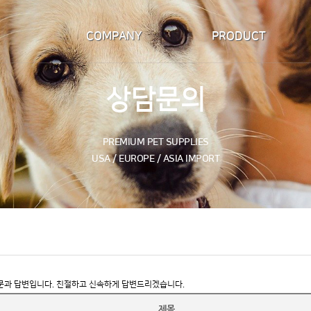
COMPANY
PRODUCT
인사말
THE HONEST KITCHEN
상담문의
오시는길
STARMARK
NPIC
PREMIUM PET SUPPLIES
USA / EUROPE / ASIA IMPORT
BOO BOO'S BEST
ZEE.DOG
NANDI
FELINA CANINO
미인계
문과 답변입니다.
친절하고 신속하게 답변드리겠습니다.
MAXIWAG
제목