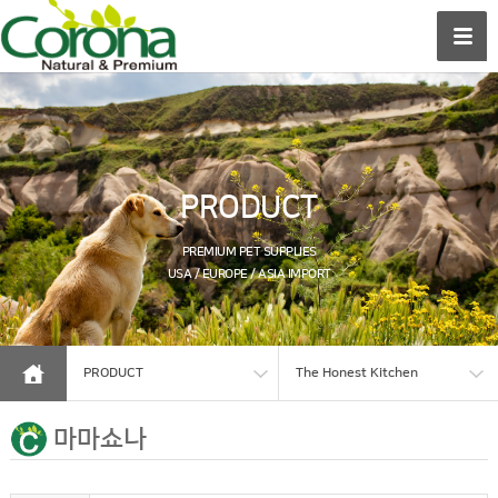
PRODUCT
PREMIUM PET SUPPLIES
USA / EUROPE / ASIA IMPORT
PRODUCT
The Honest Kitchen
마마쇼나