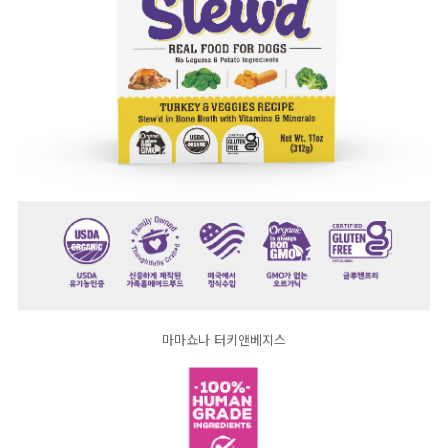
마마쇼나 터키앤베지스