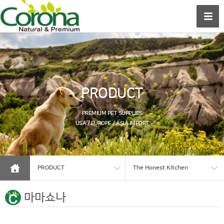
PRODUCT
PREMIUM PET SUPPLIES
USA / EUROPE / ASIA IMPORT
PRODUCT
The Honest Kitchen
마마쇼나