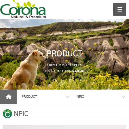
PRODUCT
PREMIUM PET SUPPLIES
USA / EUROPE / ASIA IMPORT
PRODUCT
NPIC
NPIC