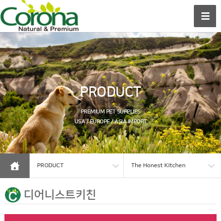
PRODUCT
PREMIUM PET SUPPLIES
USA / EUROPE / ASIA IMPORT
PRODUCT
The Honest Kitchen
디어니스트키친