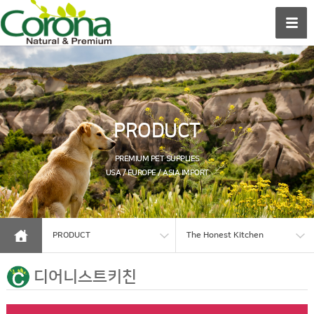
PRODUCT
PREMIUM PET SUPPLIES
USA / EUROPE / ASIA IMPORT
PRODUCT
The Honest Kitchen
디어니스트키친